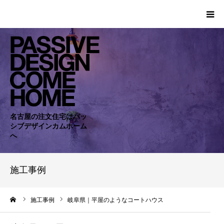
HOME
WORKS
COMPANY
名古屋の注文住宅はパッ
シブデザインカムホーム
CONCEPT
へ
PASSIVE
施工事例
RC・SE
ーム
施工事例
岐阜県｜平屋のようなコートハウス
NEWS