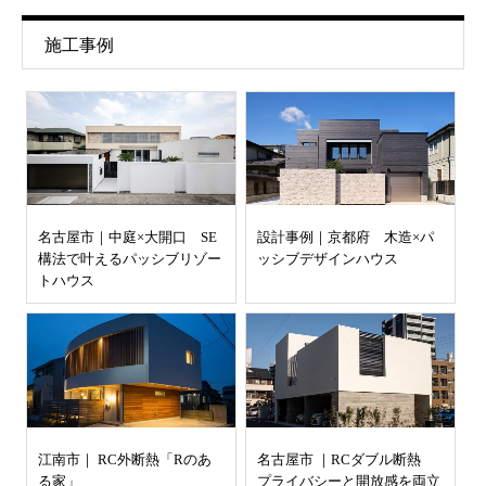
施工事例
名古屋市｜中庭×大開口 SE
設計事例｜京都府 木造×パ
構法で叶えるパッシブリゾー
ッシブデザインハウス
トハウス
江南市｜ RC外断熱「Rのあ
名古屋市 ｜RCダブル断熱
る家」
プライバシーと開放感を両立