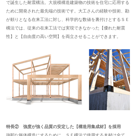
で誕生した耐震構法。大規模構造建築物の技術を住宅に応用する
ために開発された最先端の技術です。大工さんの経験や技術、勘
が頼りとなる在来工法に対し、科学的な数値を裏付けとするＳＥ
構法では、従来の在来工法では実現できなかった【優れた耐震
性】と【自由度の高い空間】を両立させることができます。
特長② 強度が強く品質の安定した【構造用集成材】を採用
強靭な躯体構造にするために、ＳＥ構法で使用する木材は全て