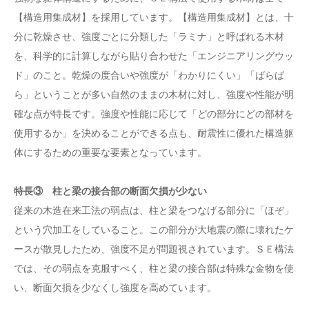
【構造用集成材】を採用しています。【構造用集成材】とは、十
分に乾燥させ、強度ごとに分類した「ラミナ」と呼ばれる木材
を、科学的に計算しながら貼り合わせた「エンジニアリングウッ
ド」のこと。乾燥の度合いや強度が「わかりにくい」「ばらば
ら」ということが多い自然のままの木材に対し、強度や性能が明
確な点が特長です。強度や性能に応じて「どの部分にどの部材を
使用するか」を決めることができる点も、耐震性に優れた構造躯
体にするための重要な要素となっています。
特長③ 柱と梁の接合部の断面欠損が少ない
従来の木造在来工法の弱点は、柱と梁をつなげる部分に「ほぞ」
という穴加工をしていること。この部分が大地震の際に壊れたケ
ースが散見したため、強度不足が問題視されています。ＳＥ構法
では、その弱点を克服すべく、柱と梁の接合部は特殊な金物を使
い、断面欠損を少なくし強度を高めています。