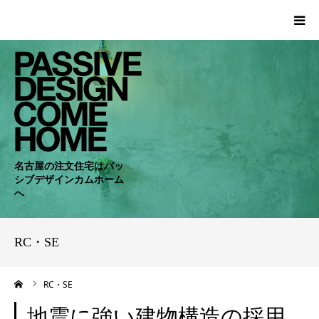
HOME
WORKS
COMPANY
名古屋の注文住宅はパッ
シブデザインカムホーム
CONCEPT
へ
PASSIVE
RC・SE
RC・SE
ーム
RC・SE
NEWS
地震に強い建物構造の採用