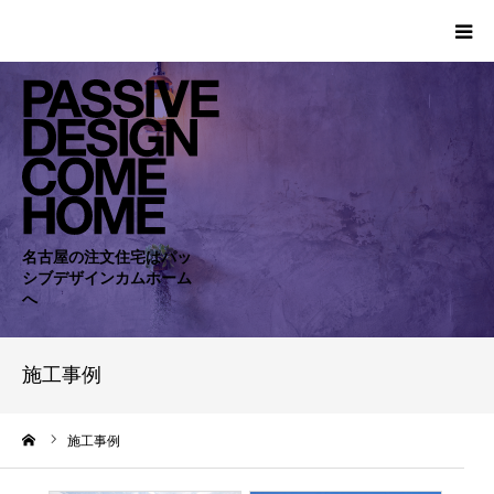
HOME
WORKS
COMPANY
名古屋の注文住宅はパッ
シブデザインカムホーム
CONCEPT
へ
PASSIVE
施工事例
RC・SE
ーム
施工事例
NEWS