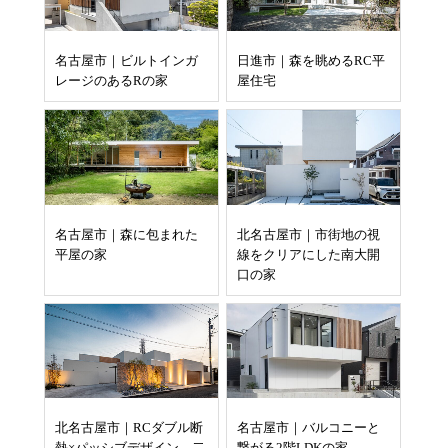
名古屋市｜ビルトインガ
日進市｜森を眺めるRC平
レージのあるRの家
屋住宅
名古屋市｜森に包まれた
北名古屋市｜市街地の視
平屋の家
線をクリアにした南大開
口の家
北名古屋市｜RCダブル断
名古屋市｜バルコニーと
熱×パッシブデザイン 二
繋がる2階LDKの家