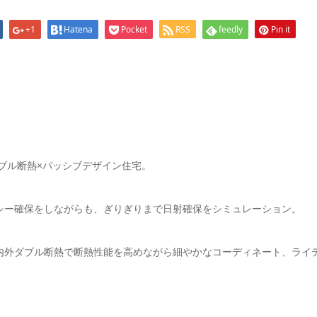
+1
Hatena
Pocket
RSS
feedly
Pin it
ブル断熱×パッシブデザイン住宅。
シー確保をしながらも、ぎりぎりまで日射確保をシミュレーション。
内外ダブル断熱で断熱性能を高めながら細やかなコーディネート、ライ