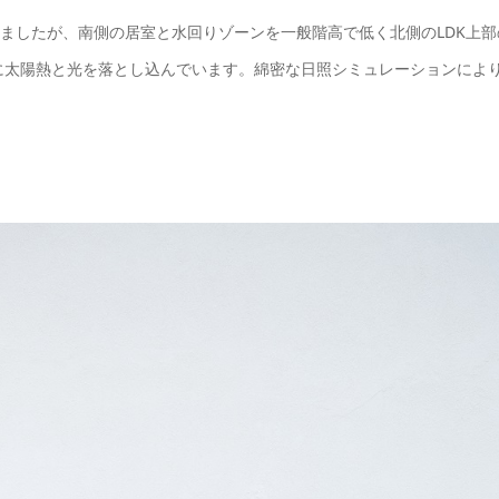
しましたが、南側の居室と水回りゾーンを一般階高で低く北側のLDK上部
Kに太陽熱と光を落とし込んでいます。綿密な日照シミュレーションによ