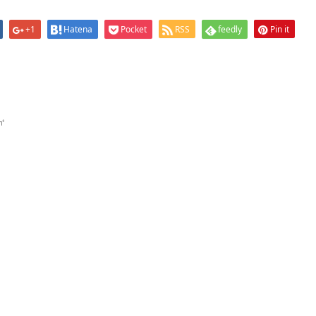
+1
Hatena
Pocket
RSS
feedly
Pin it
㎡