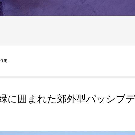
へ
ン住宅
緑に囲まれた郊外型パッシブ