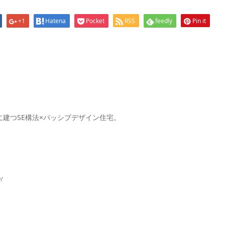
+1
Hatena
Pocket
RSS
feedly
Pin it
建つSE構法×パッシブデザイン住宅。
㎡