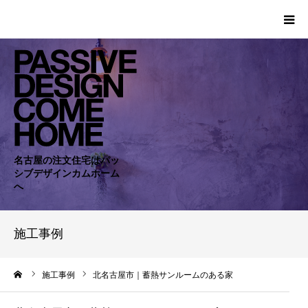
HOME
WORKS
COMPANY
名古屋の注文住宅はパッ
シブデザインカムホーム
CONCEPT
へ
PASSIVE
施工事例
RC・SE
ーム
施工事例
北名古屋市｜蓄熱サンルームのある家
NEWS