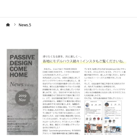
ーム
News.5
HOME
WORKS
COMPANY
CONCEPT
PASSIVE
RC・SE
NEWS