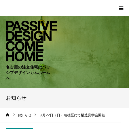
HOME
WORKS
COMPANY
名古屋の注文住宅はパッ
シブデザインカムホーム
CONCEPT
へ
PASSIVE
お知らせ
RC・SE
ーム
お知らせ
３月22日（日）瑞穂区にて構造見学会開催…
NEWS