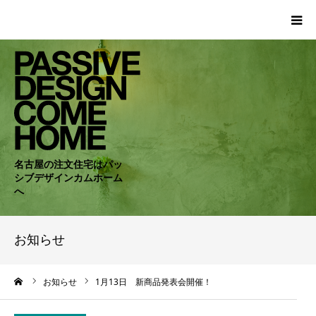
HOME
WORKS
COMPANY
名古屋の注文住宅はパッ
シブデザインカムホーム
CONCEPT
へ
PASSIVE
お知らせ
RC・SE
ーム
お知らせ
1月13日 新商品発表会開催！
NEWS