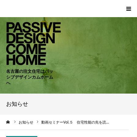
HOME
WORKS
COMPANY
名古屋の注文住宅はパッ
シブデザインカムホーム
CONCEPT
へ
PASSIVE
お知らせ
RC・SE
ーム
お知らせ
動画セミナーVol.５ 住宅性能の先を読…
NEWS