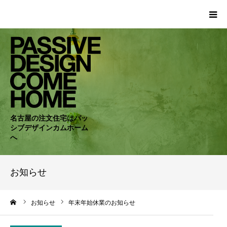
HOME
WORKS
COMPANY
名古屋の注文住宅はパッ
シブデザインカムホーム
CONCEPT
へ
PASSIVE
お知らせ
RC・SE
ーム
お知らせ
年末年始休業のお知らせ
NEWS