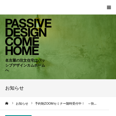
HOME
WORKS
COMPANY
名古屋の注文住宅はパッ
シブデザインカムホーム
CONCEPT
へ
PASSIVE
お知らせ
RC・SE
ーム
お知らせ
予約制ZOOMセミナー随時受付中！ ～快…
NEWS