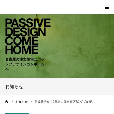
HOME
WORKS
COMPANY
名古屋の注文住宅はパッ
シブデザインカムホーム
CONCEPT
へ
PASSIVE
お知らせ
RC・SE
ーム
お知らせ
完成見学会｜9月名古屋市東区RCダブル断…
NEWS