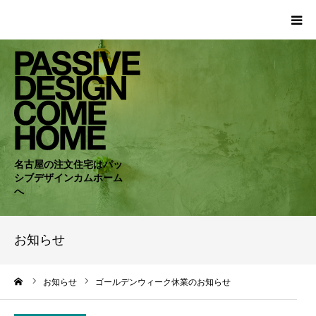
HOME
WORKS
COMPANY
名古屋の注文住宅はパッ
シブデザインカムホーム
CONCEPT
へ
PASSIVE
お知らせ
RC・SE
ーム
お知らせ
ゴールデンウィーク休業のお知らせ
NEWS