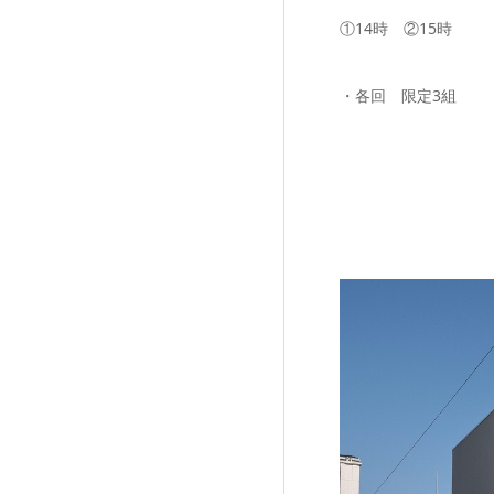
①14時 ②15時
・各回 限定3組