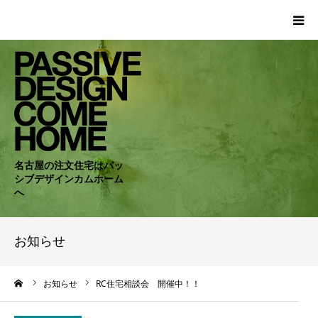
HOME
WORKS
COMPANY
名古屋の注文住宅はパッ
シブデザインカムホーム
CONCEPT
へ
PASSIVE
お知らせ
RC・SE
ーム
お知らせ
RC住宅相談会 開催中！！
NEWS