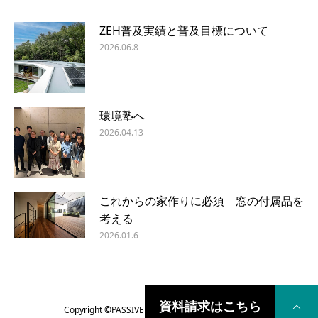
ZEH普及実績と普及目標について
2026.06.8
環境塾へ
2026.04.13
これからの家作りに必須 窓の付属品を
考える
2026.01.6
資料請求はこちら
Copyright ©
PASSIVE DESIGN COME HOME
2018