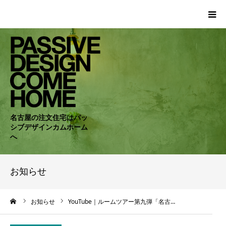
HOME
WORKS
COMPANY
名古屋の注文住宅はパッ
シブデザインカムホーム
CONCEPT
へ
PASSIVE
お知らせ
RC・SE
ーム
お知らせ
YouTube｜ルームツアー第九弾「名古…
NEWS