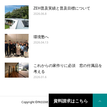
ZEH普及実績と普及目標について
2026.06.8
環境塾へ
2026.04.13
これからの家作りに必須 窓の付属品を
考える
2026.01.6
資料請求はこちら
Copyright ©
PASSIVE DESIGN COME HOME
2018