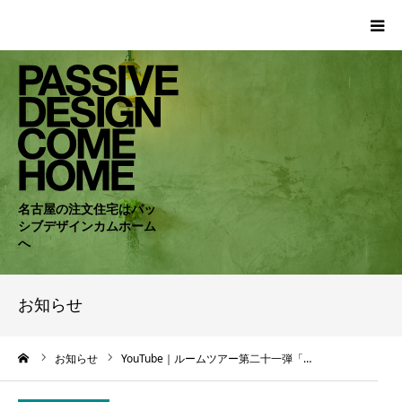
HOME
WORKS
COMPANY
名古屋の注文住宅はパッ
シブデザインカムホーム
CONCEPT
へ
PASSIVE
お知らせ
RC・SE
ーム
お知らせ
YouTube｜ルームツアー第二十一弾「…
NEWS