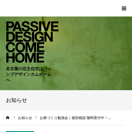
HOME
WORKS
COMPANY
名古屋の注文住宅はパッ
シブデザインカムホーム
CONCEPT
へ
PASSIVE
お知らせ
RC・SE
ーム
お知らせ
お家づくり勉強会｜個別相談 随時受付中！…
NEWS