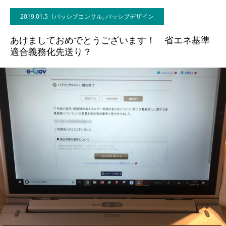
2019.01.5
パッシブコンサル
,
パッシブデザイン
BLOG
あけましておめでとうございます！ 省エネ基準
CONTACT
適合義務化先送り？