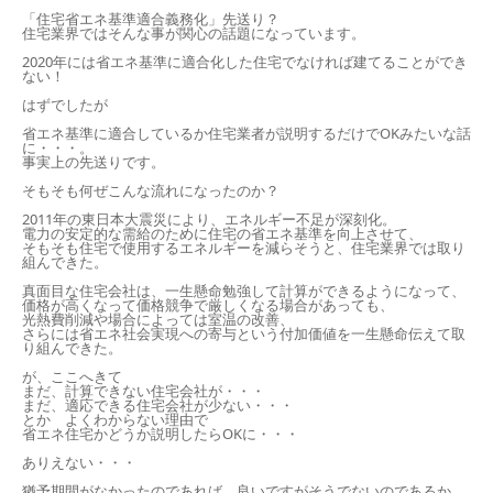
「住宅省エネ基準適合義務化」先送り？
住宅業界ではそんな事が関心の話題になっています。
2020
年には省エネ基準に適合化した住宅でなければ建てることができ
ない！
はずでしたが
省エネ基準に適合しているか住宅業者が説明するだけで
OK
みたいな話
に・・・。
事実上の先送りです。
そもそも何ぜこんな流れになったのか？
2011
年の東日本大震災により、エネルギー不足が深刻化。
電力の安定的な需給のために住宅の省エネ基準を向上させて、
そもそも住宅で使用するエネルギーを減らそうと、住宅業界では取り
組んできた。
真面目な住宅会社は、一生懸命勉強して計算ができるようになって、
価格が高くなって価格競争で厳しくなる場合があっても、
光熱費削減や場合によっては室温の改善、
さらには省エネ社会実現への寄与という付加価値を一生懸命伝えて取
り組んできた。
が、ここへきて
まだ、計算できない住宅会社が・・・
まだ、適応できる住宅会社が少ない・・・
とか よくわからない理由で
省エネ住宅かどうか説明したら
OK
に・・・
ありえない・・・
猶予期間がなかったのであれば、良いですがそうでないのであるか