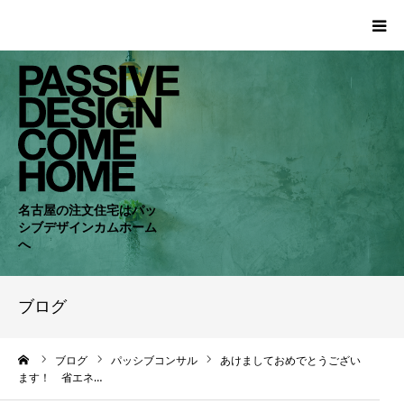
HOME
WORKS
COMPANY
名古屋の注文住宅はパッ
シブデザインカムホーム
CONCEPT
へ
PASSIVE
ブログ
RC・SE
ーム
ブログ
パッシブコンサル
あけましておめでとうござい
ます！ 省エネ…
NEWS