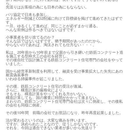
ら、
先送りはお客様の為にも日本の為にもならない。
パリ協定で日本も参加し、
エネルギー削減と
CO2
削減に向けて目標値を掲げて進めてきたはずで
す。
一旦、ゆるくして進めば、同じことが必ずまかり通る。
へんな前例は作るべきではないはずです。
小事業者を切り捨てるのか？
そんな話ではないはずです。猶予期間があったのだから。
やらないのであれば、淘汰されても仕方ない・・・。
私は、
20
年前から
10
年前まで父親から引き継いだ鉄筋コンクリート造
を施工する型枠大工の会社を経営し、
その後自社で設計施工する鉄筋コンクリート住宅専門の会社をやって
いました。
国から経営革新制度を利用して、融資を受け事業拡大した矢先にあの
耐震偽装事件
いわゆる姉歯事件が起こりました。
その後、鉄筋コンクリート住宅の受注が激減。
さらに、構造計算の厳格化により、
そもそも、構造計算をやってくれる方がいない。
構造計算しても、国の審査に時間がかかって進まない。
まわりの、鉄筋コンクリート住宅専門会社は次々に倒産し、その後私
の会社も同様に倒産。
その後
10
年間 前職の会社でお世話になり、昨年再度起業しました。
法が変わるというのは、大変な痛みを伴います。
ですが、決められたことなので、従うしかないのです。
それを、今回は適合できない業者が多いから先送り？