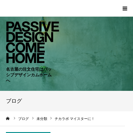
HOME
WORKS
COMPANY
名古屋の注文住宅はパッ
シブデザインカムホーム
CONCEPT
へ
PASSIVE
ブログ
RC・SE
ーム
ブログ
未分類
チカラボ マイスターに！
NEWS