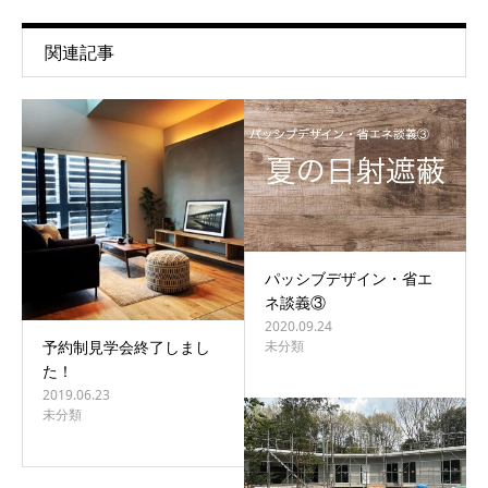
関連記事
パッシブデザイン・省エ
ネ談義③
2020.09.24
未分類
予約制見学会終了しまし
た！
2019.06.23
未分類