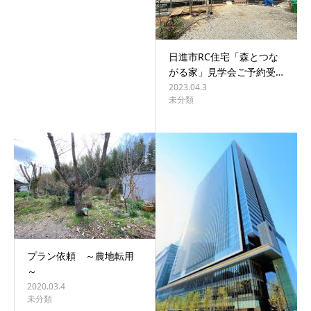
日進市RC住宅「森とつな
がる家」見学会ご予約受…
2023.04.3
未分類
プラン依頼 ～農地転用
～
2020.03.4
未分類