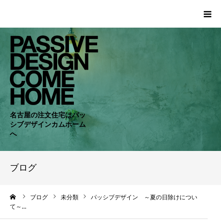
HOME
WORKS
COMPANY
名古屋の注文住宅はパッ
シブデザインカムホーム
CONCEPT
へ
PASSIVE
ブログ
RC・SE
ーム
ブログ
未分類
パッシブデザイン ～夏の日除けについ
て～…
NEWS