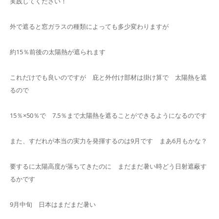
実践してください！
外で遮ると窓ガラスの種類によっても多少変わりますが
約15％前後の太陽熱が遮られます
これだけでも良いのですが 庇と外付け部材は掛け算で 太陽熱を遮
るので
15％×50％で 7.5％まで太陽熱を遮ることができるようになるのです
また、すだれが本当の実力を発揮するのは9月です まあ6月もかな？
要するに太陽高度が落ちてきたのに まだまだ暑い時どう日射遮蔽す
るかです
9月中旬 日本はまだまだ暑い