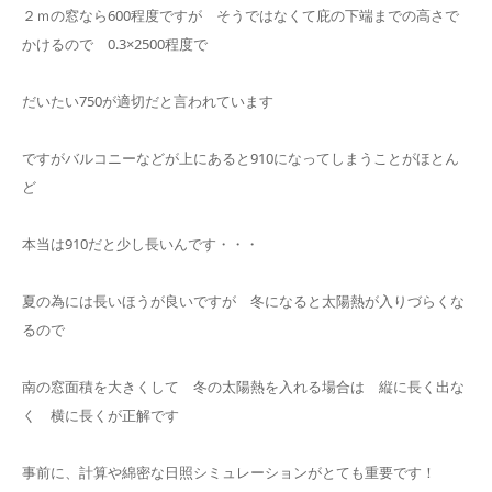
２ｍの窓なら600程度ですが そうではなくて庇の下端までの高さで
かけるので 0.3×2500程度で
だいたい750が適切だと言われています
ですがバルコニーなどが上にあると910になってしまうことがほとん
ど
本当は910だと少し長いんです・・・
夏の為には長いほうが良いですが 冬になると太陽熱が入りづらくな
るので
南の窓面積を大きくして 冬の太陽熱を入れる場合は 縦に長く出な
く 横に長くが正解です
事前に、計算や綿密な日照シミュレーションがとても重要です！