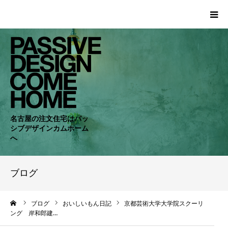
HOME
WORKS
COMPANY
名古屋の注文住宅はパッ
シブデザインカムホーム
CONCEPT
へ
PASSIVE
ブログ
RC・SE
ーム
ブログ
おいしいもん日記
京都芸術大学大学院スクーリ
ング 岸和郎建…
NEWS