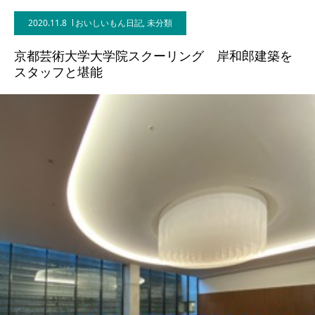
2020.11.8
おいしいもん日記
,
未分類
BLOG
京都芸術大学大学院スクーリング 岸和郎建築を
CONTACT
スタッフと堪能