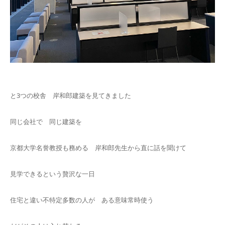
と3つの校舎 岸和郎建築を見てきました
同じ会社で 同じ建築を
京都大学名誉教授も務める 岸和郎先生から直に話を聞けて
見学できるという贅沢な一日
住宅と違い不特定多数の人が ある意味常時使う