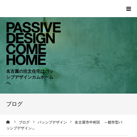
HOME
WORKS
COMPANY
名古屋の注文住宅はパッ
シブデザインカムホーム
CONCEPT
へ
PASSIVE
ブログ
RC・SE
ーム
ブログ
パッシブデザイン
名古屋市中村区 ～都市型パ
ッシブデザイン…
NEWS