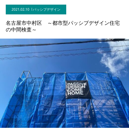
2021.02.10
パッシブデザイン
BLOG
名古屋市中村区 ～都市型パッシブデザイン住宅
CONTACT
の中間検査～