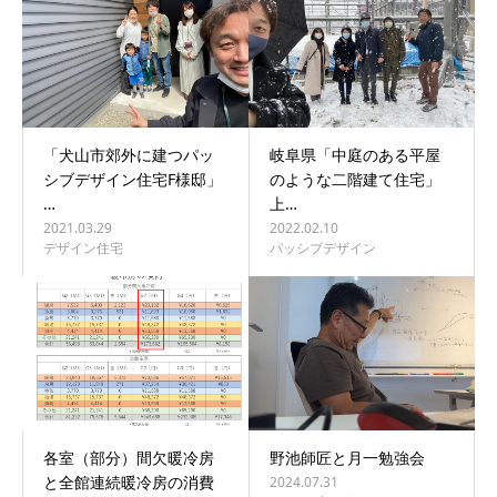
「犬山市郊外に建つパッ
岐阜県「中庭のある平屋
シブデザイン住宅F様邸」
のような二階建て住宅」
…
上…
2021.03.29
2022.02.10
デザイン住宅
パッシブデザイン
各室（部分）間欠暖冷房
野池師匠と月一勉強会
と全館連続暖冷房の消費
2024.07.31