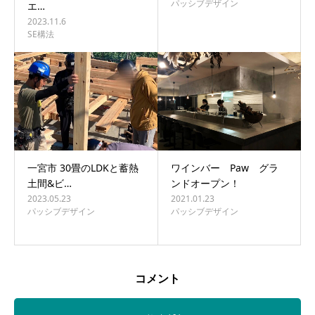
パッシブデザイン
エ…
2023.11.6
SE構法
一宮市 30畳のLDKと蓄熱
ワインバー Paw グラ
土間&ビ…
ンドオープン！
2023.05.23
2021.01.23
パッシブデザイン
パッシブデザイン
コメント