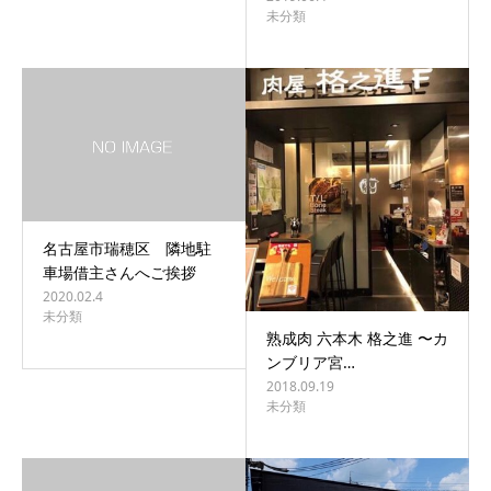
未分類
名古屋市瑞穂区 隣地駐
車場借主さんへご挨拶
2020.02.4
未分類
熟成肉 六本木 格之進 〜カ
ンブリア宮…
2018.09.19
未分類