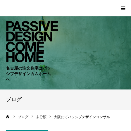
HOME
WORKS
COMPANY
名古屋の注文住宅はパッ
シブデザインカムホーム
CONCEPT
へ
PASSIVE
ブログ
RC・SE
ーム
ブログ
未分類
大阪にてパッシブデザインコンサル
NEWS