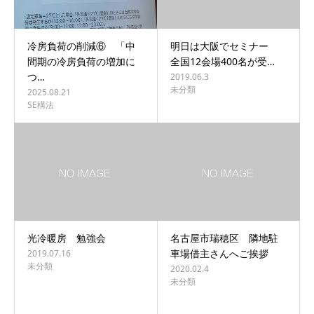
冷房負荷の削減⑥ 「中
明日は大阪でセミナー
間期の冷房負荷の増加に
全国12会場400名が受…
つ…
2019.06.3
未分類
2025.08.21
SE構法
光冷暖房 勉強会
名古屋市瑞穂区 隣地駐
車場借主さんへご挨拶
2019.07.16
未分類
2020.02.4
未分類