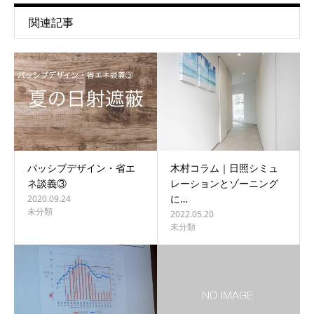
関連記事
パッシブデザイン・省エ
木村コラム｜日照シミュ
ネ談義③
レーションとゾーニング
に…
2020.09.24
未分類
2022.05.20
未分類