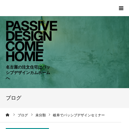
HOME
WORKS
COMPANY
名古屋の注文住宅はパッ
シブデザインカムホーム
CONCEPT
へ
PASSIVE
ブログ
RC・SE
ーム
ブログ
未分類
岐阜でパッシブデザインセミナー
NEWS