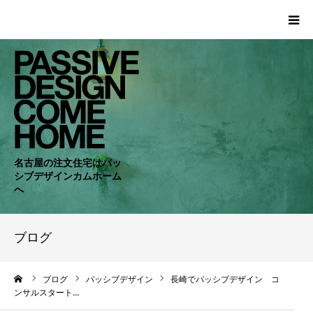
HOME
WORKS
COMPANY
名古屋の注文住宅はパッ
シブデザインカムホーム
CONCEPT
へ
PASSIVE
ブログ
RC・SE
ーム
ブログ
パッシブデザイン
長崎でパッシブデザイン コ
ンサルスタート…
NEWS