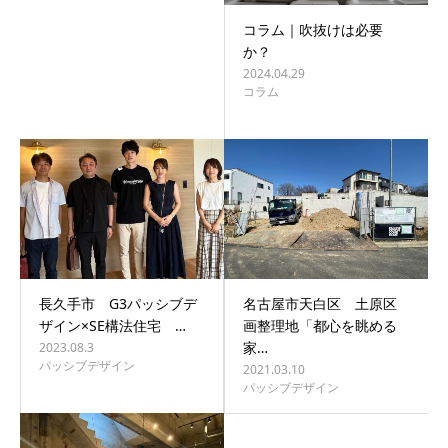
コラム｜吹抜けは必要
か？
2024.04.29
コラム
長久手市 G3パッシブデ
名古屋市天白区 土原区
ザイン×SE構法住宅 …
画整理地「都心を眺める
家…
2023.08.3
パッシブデザイン
2021.03.10
パッシブデザイン