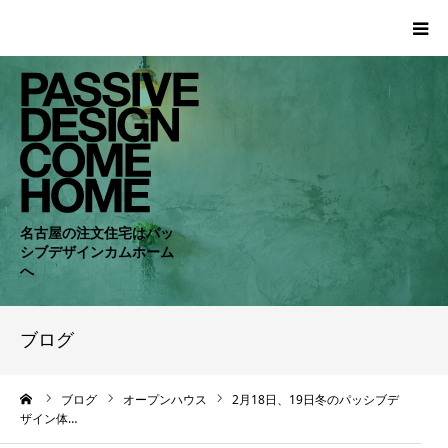
HOME
WORKS
COMPANY
名古屋の注文住宅はパッ
シブデザインカムホーム
CONCEPT
へ
PASSIVE
ブログ
RC・SE
ーム
ブログ
オープンハウス
2月18日、19日冬のパッシブデ
ザイン体…
NEWS