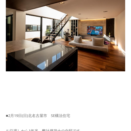
■2月19日(日)北名古屋市 SE構法住宅
お引渡しから1年半。弊社建築士の自邸です。