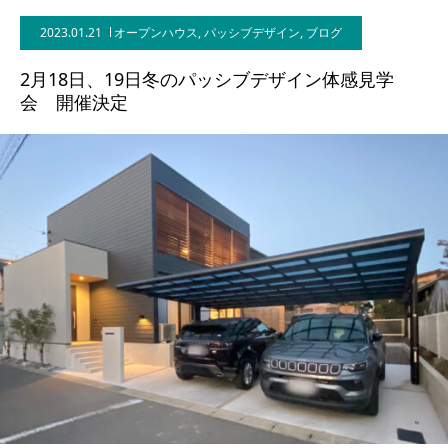
2023.01.21
オープンハウス
,
パッシブデザイン
,
ブログ
BLOG
2月18日、19日冬のパッシブデザイン体感見学
CONTACT
会 開催決定