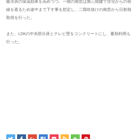
暖冷房の保温効果を高めつつ、一階の南窓は南三階建て住宅からの視
線を遮るため途中まで下す事を想定し、二階吹抜けの南窓から日射熱
取得を行った。
また、LDKの中央部分床とテレビ壁をコンクリートにし、蓄熱利用も
行った。