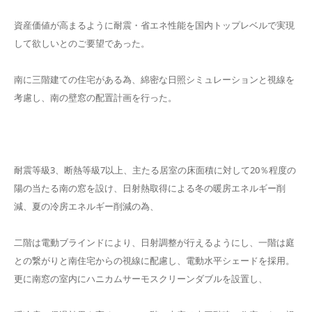
資産価値が高まるように耐震・省エネ性能を国内トップレベルで実現
して欲しいとのご要望であった。
南に三階建ての住宅がある為、綿密な日照シミュレーションと視線を
考慮し、南の壁窓の配置計画を行った。
耐震等級3、断熱等級7以上、主たる居室の床面積に対して20％程度の
陽の当たる南の窓を設け、日射熱取得による冬の暖房エネルギー削
減、夏の冷房エネルギー削減の為、
二階は電動ブラインドにより、日射調整が行えるようにし、一階は庭
との繋がりと南住宅からの視線に配慮し、電動水平シェードを採用。
更に南窓の室内にハニカムサーモスクリーンダブルを設置し、