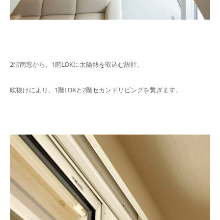
2階南窓から、1階LDKに太陽熱を取込む設計。
吹抜けにより、1階LDKと2階セカンドリビングを繋ぎます。