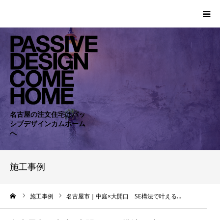
HOME
WORKS
COMPANY
名古屋の注文住宅はパッ
シブデザインカムホーム
CONCEPT
へ
PASSIVE
施工事例
RC・SE
ーム
施工事例
名古屋市｜中庭×大開口 SE構法で叶える…
NEWS