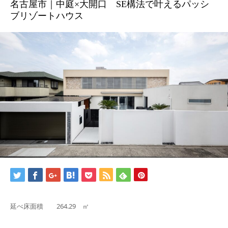
名古屋市｜中庭×大開口 SE構法で叶えるパッシ
ブリゾートハウス
BLOG
CONTACT
延べ床面積 264.29 ㎡