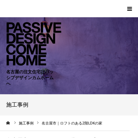
HOME
WORKS
COMPANY
名古屋の注文住宅はパッ
シブデザインカムホーム
CONCEPT
へ
PASSIVE
施工事例
RC・SE
ーム
施工事例
名古屋市｜ロフトのある2階LDKの家
NEWS