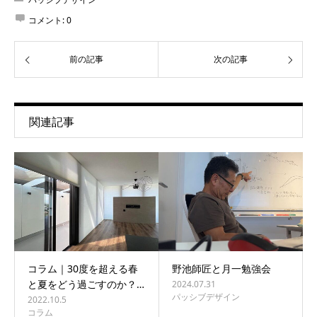
コメント:
0
前の記事
次の記事
関連記事
コラム｜30度を超える春
野池師匠と月一勉強会
と夏をどう過ごすのか？…
2024.07.31
パッシブデザイン
2022.10.5
コラム