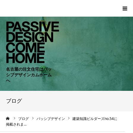
HOME
WORKS
COMPANY
名古屋の注文住宅はパッ
シブデザインカムホーム
CONCEPT
へ
PASSIVE
ブログ
RC・SE
ーム
ブログ
パッシブデザイン
建築知識ビルダーズno.54に
掲載されま…
NEWS