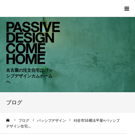
HOME
WORKS
COMPANY
名古屋の注文住宅はパッ
シブデザインカムホーム
CONCEPT
へ
PASSIVE
ブログ
RC・SE
ーム
ブログ
パッシブデザイン
刈谷市SE構法平屋×パッシブ
デザイン住宅…
NEWS