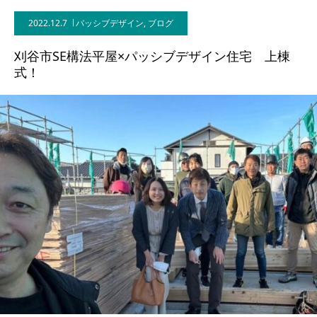
2022.12.7
パッシブデザイン
,
ブログ
BLOG
刈谷市SE構法平屋×パッシブデザイン住宅 上棟
CONTACT
式！