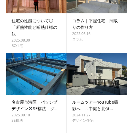
住宅の性能について①
コラム｜平屋住宅 間取
「断熱性能と断熱仕様の
りの作り方
決…
2023.06.16
コラム
2025.08.30
RC住宅
名古屋市港区 パッシブ
ルームツアーYouTube撮
デザイン
SE構法 グ…
影へ ～中庭と北側…
2025.09.10
2024.11.27
SE構法
デザイン住宅