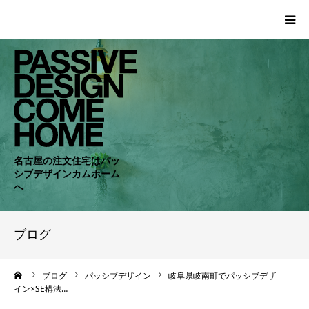
HOME
WORKS
COMPANY
名古屋の注文住宅はパッ
シブデザインカムホーム
CONCEPT
へ
PASSIVE
ブログ
RC・SE
ーム
ブログ
パッシブデザイン
岐阜県岐南町でパッシブデザ
イン×SE構法…
NEWS