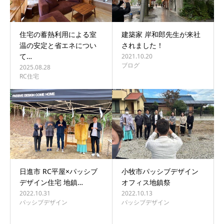
住宅の蓄熱利用による室
建築家 岸和郎先生が来社
温の安定と省エネについ
されました！
て…
2021.10.20
ブログ
2025.08.28
RC住宅
日進市 RC平屋×パッシブ
小牧市パッシブデザイン
デザイン住宅 地鎮…
オフィス地鎮祭
2022.10.31
2022.10.13
パッシブデザイン
パッシブデザイン