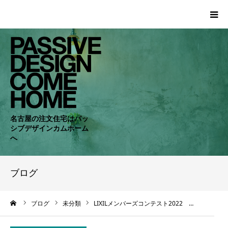
HOME
WORKS
COMPANY
名古屋の注文住宅はパッ
シブデザインカムホーム
CONCEPT
へ
PASSIVE
ブログ
RC・SE
ーム
ブログ
未分類
LIXILメンバーズコンテスト2022 …
NEWS