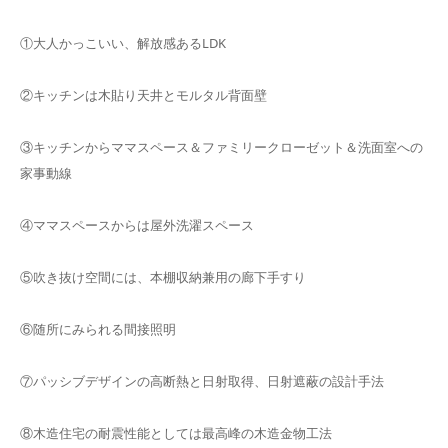
①大人かっこいい、解放感あるLDK
②キッチンは木貼り天井とモルタル背面壁
③キッチンからママスペース＆ファミリークローゼット＆洗面室への
家事動線
④ママスペースからは屋外洗濯スペース
⑤吹き抜け空間には、本棚収納兼用の廊下手すり
⑥随所にみられる間接照明
⑦パッシブデザインの高断熱と日射取得、日射遮蔽の設計手法
⑧木造住宅の耐震性能としては最高峰の木造金物工法