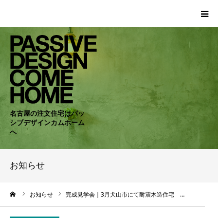
HOME
WORKS
COMPANY
名古屋の注文住宅はパッ
シブデザインカムホーム
CONCEPT
へ
PASSIVE
お知らせ
RC・SE
ーム
お知らせ
完成見学会｜3月犬山市にて耐震木造住宅 …
NEWS