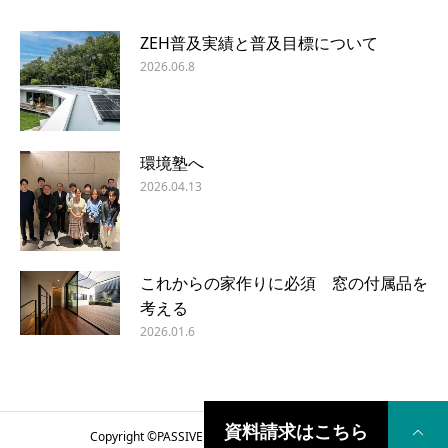
ZEH普及実績と普及目標について
2026.06.8
環境塾へ
2026.04.13
これからの家作りに必須 窓の付属品を
考える
2026.01.6
資料請求はこちら
Copyright ©
PASSIVE DESIGN COME HOME
2018