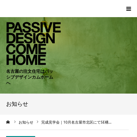
HOME
WORKS
COMPANY
名古屋の注文住宅はパッ
シブデザインカムホーム
CONCEPT
へ
PASSIVE
お知らせ
RC・SE
ーム
お知らせ
完成見学会｜10月名古屋市北区にてSE構…
NEWS