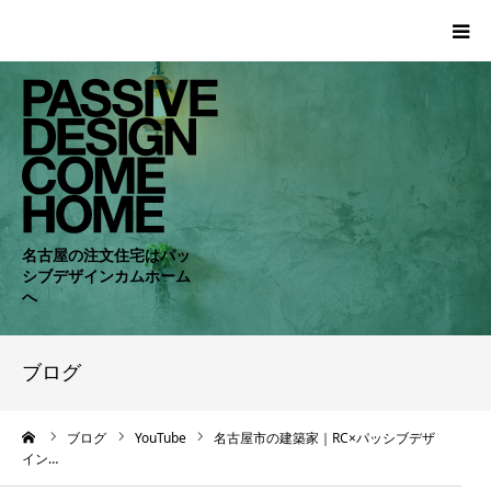
HOME
WORKS
COMPANY
名古屋の注文住宅はパッ
シブデザインカムホーム
CONCEPT
へ
PASSIVE
ブログ
RC・SE
ーム
ブログ
YouTube
名古屋市の建築家｜RC×パッシブデザ
イン…
NEWS