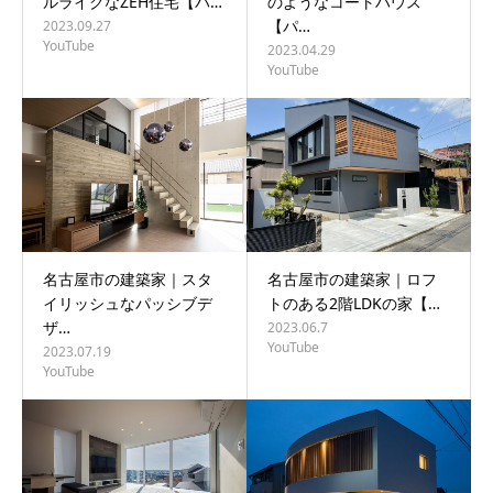
ルライクなZEH住宅【パ…
のようなコートハウス
【パ…
2023.09.27
YouTube
2023.04.29
YouTube
名古屋市の建築家｜スタ
名古屋市の建築家｜ロフ
イリッシュなパッシブデ
トのある2階LDKの家【…
ザ…
2023.06.7
YouTube
2023.07.19
YouTube