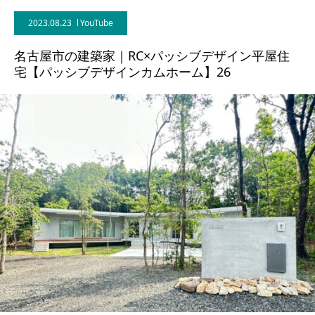
2023.08.23
YouTube
BLOG
名古屋市の建築家｜RC×パッシブデザイン平屋住
CONTACT
宅【パッシブデザインカムホーム】26