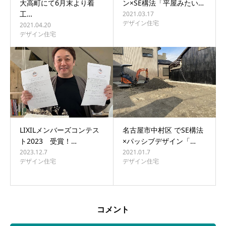
大高町にて6月末より着
ン×SE構法「平屋みたい…
工…
2021.03.17
デザイン住宅
2021.04.20
デザイン住宅
LIXILメンバーズコンテス
名古屋市中村区 でSE構法
ト2023 受賞！…
×パッシブデザイン「…
2023.12.7
2021.01.7
デザイン住宅
デザイン住宅
コメント