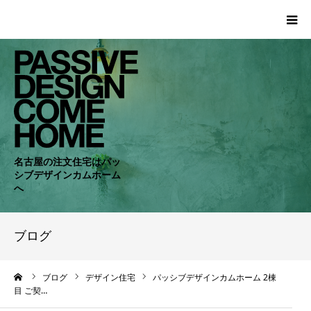
HOME
WORKS
COMPANY
名古屋の注文住宅はパッ
シブデザインカムホーム
CONCEPT
へ
PASSIVE
ブログ
RC・SE
ーム
ブログ
デザイン住宅
パッシブデザインカムホーム 2棟
目 ご契…
NEWS