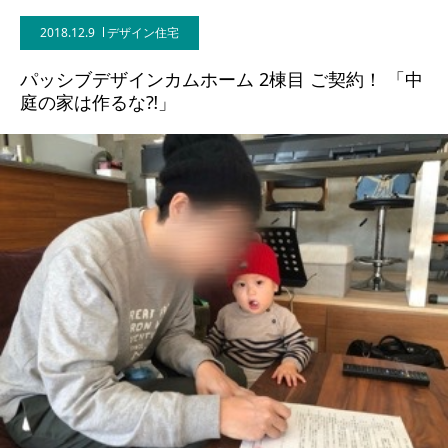
2018.12.9
デザイン住宅
BLOG
パッシブデザインカムホーム 2棟目 ご契約！ 「中
CONTACT
庭の家は作るな⁈」