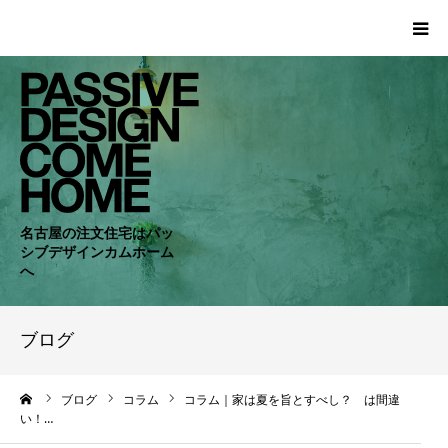
HOME
WORKS
COMPANY
名古屋の注文住宅はパッ
シブデザインカムホーム
CONCEPT
へ
PASSIVE
ブログ
RC・SE
ーム
ブログ
コラム
コラム｜家は夏を旨とすべし？ は間違
い！…
NEWS