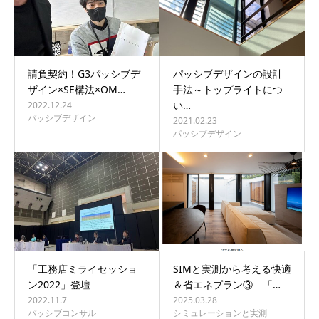
請負契約！G3パッシブデ
パッシブデザインの設計
ザイン×SE構法×OM…
手法～トップライトにつ
い…
2022.12.24
パッシブデザイン
2021.02.23
パッシブデザイン
「工務店ミライセッショ
SIMと実測から考える快適
ン2022」登壇
＆省エネプラン③ 「…
2022.11.7
2025.03.28
パッシブコンサル
シミュレーションと実測