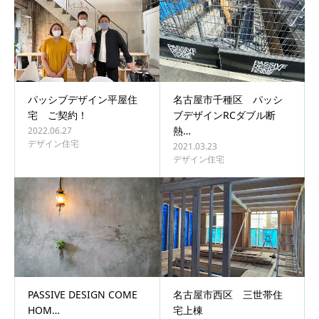
パッシブデザイン平屋住
名古屋市千種区 パッシ
宅 ご契約！
ブデザインRCダブル断
熱…
2022.06.27
デザイン住宅
2021.03.23
デザイン住宅
PASSIVE DESIGN COME
名古屋市西区 三世帯住
HOM…
宅上棟