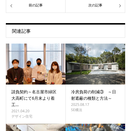
前の記事
次の記事
関連記事
請負契約～名古屋市緑区
冷房負荷の削減③ ～日
大高町にて6月末より着
射遮蔽の種類と方法～
工…
2025.08.17
SE構法
2021.04.20
デザイン住宅