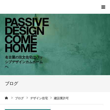
HOME
WORKS
COMPANY
名古屋の注文住宅はパッ
シブデザインカムホーム
CONCEPT
へ
PASSIVE
ブログ
RC・SE
ーム
ブログ
デザイン住宅
建設業許可
NEWS