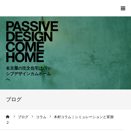
HOME
WORKS
COMPANY
名古屋の注文住宅はパッ
シブデザインカムホーム
CONCEPT
へ
PASSIVE
ブログ
RC・SE
ーム
ブログ
コラム
木村コラム｜シミュレーションと実測
２
NEWS