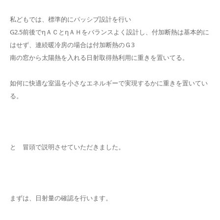
私どもでは、標準的にパッシブ設計を行い
G2.5前後でηＡＣとηＡＨをバランスよく設計し、付加断熱は基本的に
はせず、連続暖冷房の場合は付加断熱のＧ3
南の窓から太陽熱を入れる日射取得熱利用に重きを置いてる。
如何に快適な室温を小さなエネルギーで実現するかに重きを置いてい
る。
と 冒頭で説明させていただきました。
まずは、日射量の確認を行います。