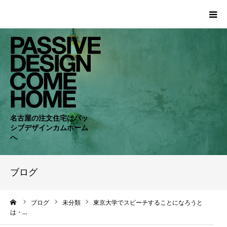
HOME
WORKS
COMPANY
名古屋の注文住宅はパッ
シブデザインカムホーム
CONCEPT
へ
PASSIVE
ブログ
RC・SE
ーム
ブログ
未分類
東京大学でスピーチすることになろうと
は・…
NEWS