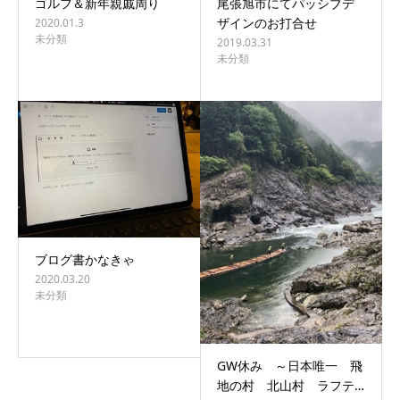
ゴルフ＆新年親戚周り
尾張旭市にてパッシブデ
ザインのお打合せ
2020.01.3
未分類
2019.03.31
未分類
ブログ書かなきゃ
2020.03.20
未分類
GW休み ～日本唯一 飛
地の村 北山村 ラフテ…