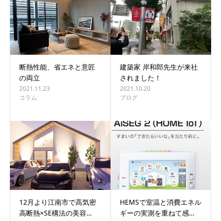
断熱性能、省エネと意匠
建築家 岸和郎先生が来社
の両立
されました！
2021.11.23
2021.10.20
コラム
ブログ
12月より江南市で高気密
HEMSで室温と消費エネル
高断熱×SE構法の美容…
ギーの実測を重ねて感…