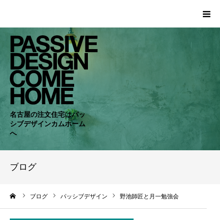
HOME
WORKS
COMPANY
名古屋の注文住宅はパッ
シブデザインカムホーム
CONCEPT
へ
PASSIVE
ブログ
RC・SE
ーム
ブログ
パッシブデザイン
野池師匠と月一勉強会
NEWS