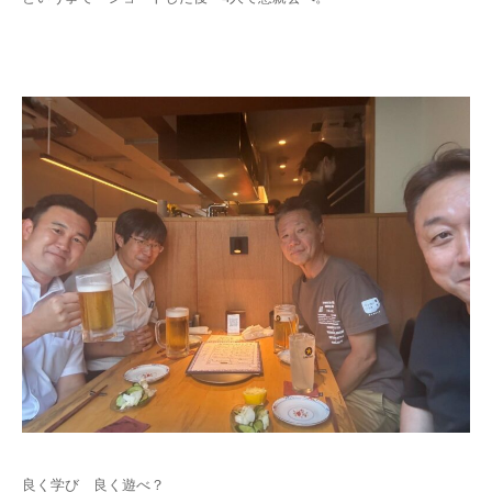
良く学び 良く遊べ？