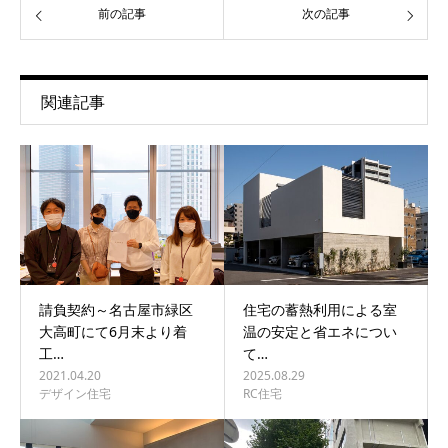
前の記事
次の記事
関連記事
請負契約～名古屋市緑区
住宅の蓄熱利用による室
大高町にて6月末より着
温の安定と省エネについ
工…
て…
2021.04.20
2025.08.29
デザイン住宅
RC住宅