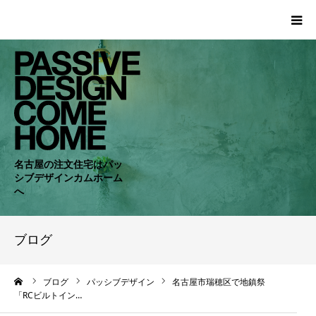
HOME
WORKS
COMPANY
名古屋の注文住宅はパッ
シブデザインカムホーム
CONCEPT
へ
PASSIVE
ブログ
RC・SE
ーム
ブログ
パッシブデザイン
名古屋市瑞穂区で地鎮祭
「RCビルトイン…
NEWS