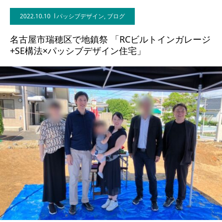
2022.10.10
パッシブデザイン
,
ブログ
BLOG
名古屋市瑞穂区で地鎮祭 「RCビルトインガレージ
CONTACT
+SE構法×パッシブデザイン住宅」