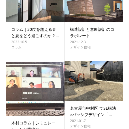
コラム｜30度を超える春
構造設計と意匠設計のコ
と夏をどう過ごすのか？…
ラボレート
2022.10.5
2021.12.3
コラム
デザイン住宅
名古屋市中村区 でSE構法
×パッシブデザイン「…
2021.01.7
木村コラム｜シミュレー
デザイン住宅