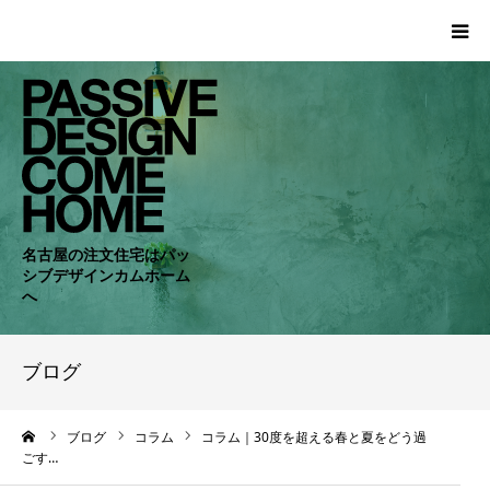
HOME
WORKS
COMPANY
名古屋の注文住宅はパッ
シブデザインカムホーム
CONCEPT
へ
PASSIVE
ブログ
RC・SE
ーム
ブログ
コラム
コラム｜30度を超える春と夏をどう過
ごす…
NEWS