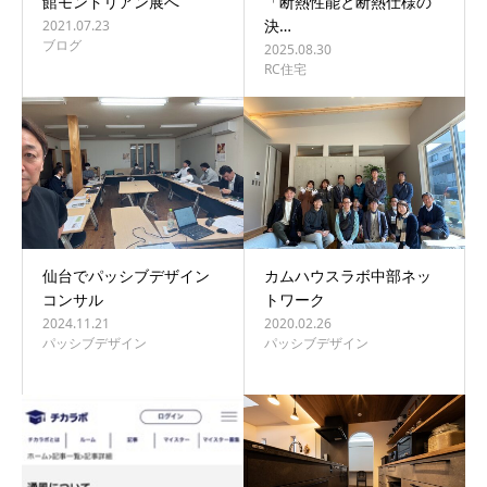
館モンドリアン展へ
「断熱性能と断熱仕様の
決…
2021.07.23
ブログ
2025.08.30
RC住宅
仙台でパッシブデザイン
カムハウスラボ中部ネッ
コンサル
トワーク
2024.11.21
2020.02.26
パッシブデザイン
パッシブデザイン