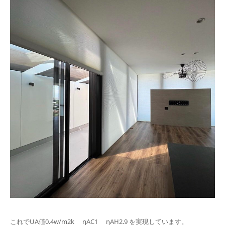
これでUA値0.4w/m2k ηAC1 ηAH2.9 を実現しています。