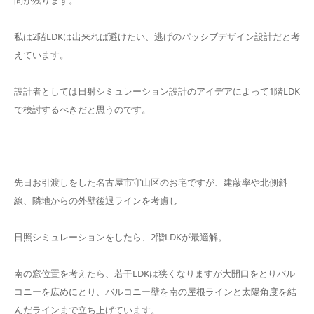
問が残ります。
私は2階LDKは出来れば避けたい、逃げのパッシブデザイン設計だと考
えています。
設計者としては日射シミュレーション設計のアイデアによって1階LDK
で検討するべきだと思うのです。
先日お引渡しをした名古屋市守山区のお宅ですが、建蔽率や北側斜
線、隣地からの外壁後退ラインを考慮し
日照シミュレーションをしたら、2階LDKが最適解。
南の窓位置を考えたら、若干LDKは狭くなりますが大開口をとりバル
コニーを広めにとり、バルコニー壁を南の屋根ラインと太陽角度を結
んだラインまで立ち上げています。