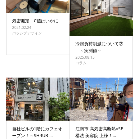
気密測定 C値はいかに
2021.02.24
パッシブデザイン
冷房負荷削減について②
～実測値～
2025.08.15
コラム
自社ビルの1階にカフェオ
江南市 高気密高断熱×SE
ープン！～SHRUB …
構法 美容院 上棟！…