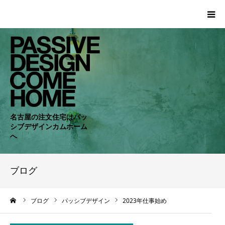
HOME
WORKS
COMPANY
名古屋の注文住宅はパッ
シブデザインカムホーム
CONCEPT
へ
PASSIVE
ブログ
RC・SE
ーム
ブログ
パッシブデザイン
2023年仕事始め
NEWS