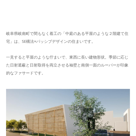
岐阜県岐南町で間もなく着工の「中庭のある平屋のような２階建て住
宅」は、SE構法×パッシブデザインの住まいです。
一見すると平屋のような佇まいで、東西に長い建物形状。季節に応じ
た日射遮蔽と日射取得を両立させる袖壁と南側一面のルーバーが印象
的なファサードです。