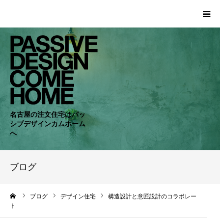
HOME
WORKS
COMPANY
名古屋の注文住宅はパッ
シブデザインカムホーム
CONCEPT
へ
PASSIVE
ブログ
RC・SE
ーム
ブログ
デザイン住宅
構造設計と意匠設計のコラボレー
ト
NEWS