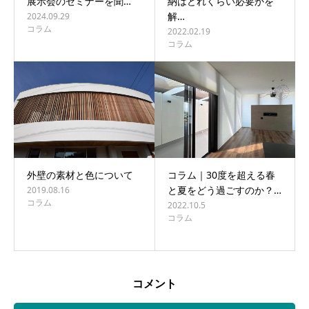
展示会のセミナーを聞…
納はどれくらい必要かを
解…
2024.09.29
コラム
2022.02.19
コラム
外壁の素材と色について
コラム｜30度を超える春
と夏をどう過ごすのか？…
2019.08.16
コラム
2022.10.5
コラム
コメント