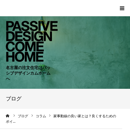
HOME
WORKS
COMPANY
名古屋の注文住宅はパッ
シブデザインカムホーム
CONCEPT
へ
PASSIVE
ブログ
RC・SE
ーム
ブログ
コラム
家事動線の良い家とは？良くするための
ポイ…
NEWS