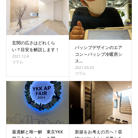
玄関の広さはどれくら
パッシブデザインのエア
い？目安を解説します！
コン～パッシブ冷暖房シ
2021.12.4
ス…
コラム
2021.03.25
コラム
最適解と唯一解 東京YKK
新築をお考えの方へ！収