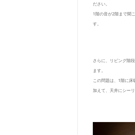
ださい。
1階の音が2階まで聞
す。
さらに、リビング階段
ます。
この問題は、1階に床
加えて、天井にシーリ