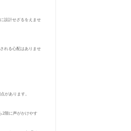
に設計せざるをえませ
される心配はありませ
利点があります。
。
ら2階に声がかけやす